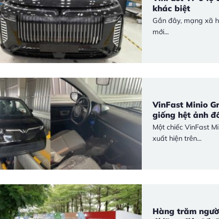
khác biệt
Gần đây, mạng xã h
mới...
VinFast Minio Gr
giống hệt ảnh đ
Một chiếc VinFast M
xuất hiện trên...
Hàng trăm người