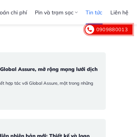
oán chi phí
Pin và trạm sạc
Tin tức
Liên hệ
0909880013
 Global Assure, mở rộng mạng lưới dịch
ết hợp tác với Global Assure, một trong những
diện phiên bản mới: Thiết kế và logo