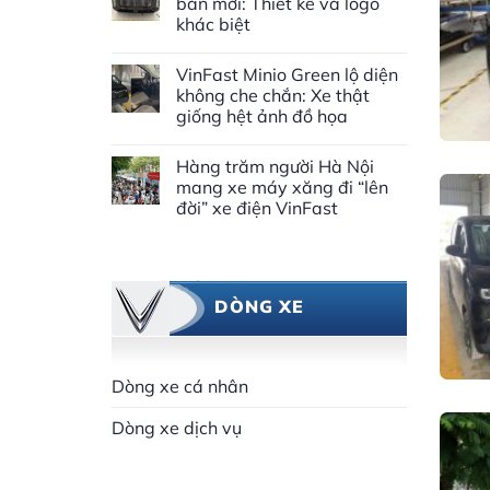
bản mới: Thiết kế và logo
khác biệt
VinFast Minio Green lộ diện
không che chắn: Xe thật
giống hệt ảnh đồ họa
Hàng trăm người Hà Nội
mang xe máy xăng đi “lên
đời” xe điện VinFast
DÒNG XE
Dòng xe cá nhân
Dòng xe dịch vụ