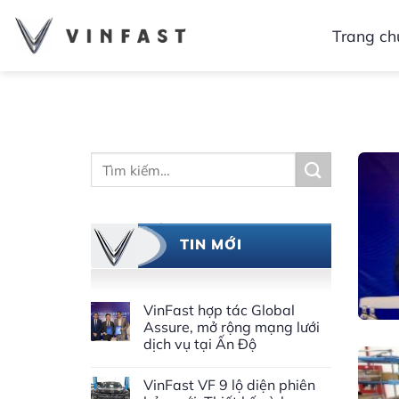
Bỏ
qua
Trang ch
nội
dung
Tìm
kiếm:
TIN MỚI
VinFast hợp tác Global
Assure, mở rộng mạng lưới
dịch vụ tại Ấn Độ
VinFast VF 9 lộ diện phiên