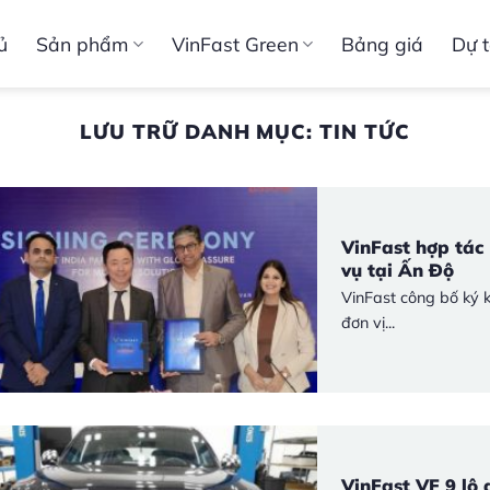
ủ
Sản phẩm
VinFast Green
Bảng giá
Dự t
LƯU TRỮ DANH MỤC:
TIN TỨC
VinFast hợp tác
vụ tại Ấn Độ
VinFast công bố ký k
đơn vị...
VinFast VF 9 lộ 