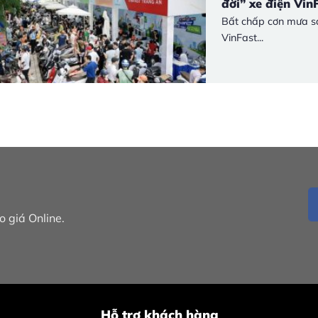
đời” xe điện Vin
Bất chấp cơn mưa sá
VinFast...
 giá Online.
Hỗ trợ khách hàng